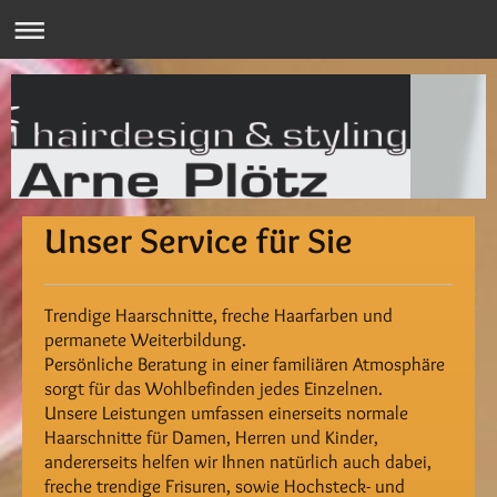
Unser Service für Sie
Trendige Haarschnitte, freche Haarfarben und
permanete Weiterbildung.
Persönliche Beratung in einer familiären Atmosphäre
sorgt für das Wohlbefinden jedes Einzelnen.
Unsere Leistungen umfassen einerseits normale
Haarschnitte für Damen, Herren und Kinder,
andererseits helfen wir Ihnen natürlich auch dabei,
freche trendige Frisuren, sowie Hochsteck- und